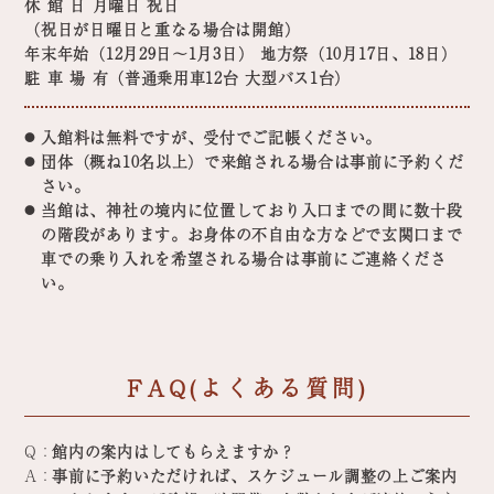
休 館 日 月曜日 祝日
（祝日が日曜日と重なる場合は開館）
年末年始（12月29日～1月3日） 地方祭（10月17日、18日）
駐 車 場 有（普通乗用車12台 大型バス1台）
入館料は無料ですが、受付でご記帳ください。
●
団体（概ね10名以上）で来館される場合は事前に予約くだ
●
さい。
当館は、神社の境内に位置しており入口までの間に数十段
●
の階段があります。お身体の不自由な方などで玄関口まで
車での乗り入れを希望される場合は事前にご連絡くださ
い。
FAQ(よくある質問)
Q：
館内の案内はしてもらえますか？
A：
事前に予約いただければ、スケジュール調整の上ご案内