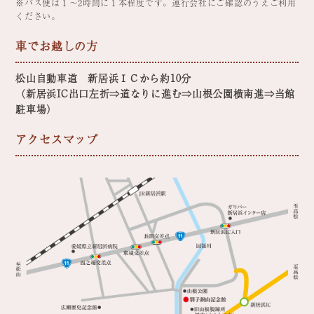
※バス便は１～2時間に１本程度です。運行会社にご確認のうえご利用
ください。
車でお越しの方
松山自動車道 新居浜ＩＣから約10分
（新居浜IC出口左折⇒道なりに進む⇒山根公園横南進⇒当館
駐車場）
アクセスマップ